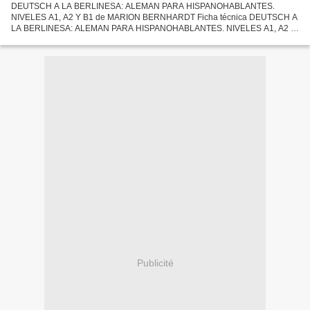
DEUTSCH A LA BERLINESA: ALEMAN PARA HISPANOHABLANTES.
NIVELES A1, A2 Y B1 de MARION BERNHARDT Ficha técnica DEUTSCH A
LA BERLINESA: ALEMAN PARA HISPANOHABLANTES. NIVELES A1, A2 Y
B1 MARION BERNHARDT Número de páginas: 300 Idioma: CASTELLANO
Formatos:...
Publicité