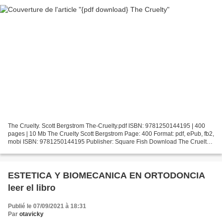
The Cruelty. Scott Bergstrom The-Cruelty.pdf ISBN: 9781250144195 | 400
pages | 10 Mb The Cruelty Scott Bergstrom Page: 400 Format: pdf, ePub, fb2,
mobi ISBN: 9781250144195 Publisher: Square Fish Download The Cruelty
Download a free audiobook for ipod...
ESTETICA Y BIOMECANICA EN ORTODONCIA
leer el libro
Publié le 07/09/2021 à 18:31
Par
otavicky