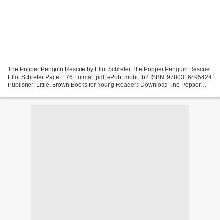
The Popper Penguin Rescue by Eliot Schrefer The Popper Penguin Rescue
Eliot Schrefer Page: 176 Format: pdf, ePub, mobi, fb2 ISBN: 9780316495424
Publisher: Little, Brown Books for Young Readers Download The Popper
Penguin Rescue Free books to download...