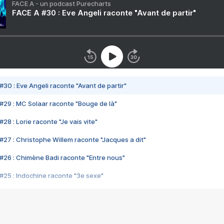
FACE A - un podcast Purecharts
FACE A #30 : Eve Angeli raconte "Avant de partir"
#30 : Eve Angeli raconte "Avant de partir"
#29 : MC Solaar raconte "Bouge de là"
28 : Lorie raconte "Je vais vite"
#27 : Christophe Willem raconte "Jacques a dit"
#26 : Chimène Badi raconte "Entre nous"
#25 : Indochine raconte "3e sexe"
#24 : Zaho raconte "C'est chelou"
#23 : Patrick Bruel raconte "Au café des délices"