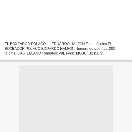
EL BOXEADOR POLACO de EDUARDO HALFON Ficha técnica EL
BOXEADOR POLACO EDUARDO HALFON Número de páginas: 200
Idioma: CASTELLANO Formatos: Pdf, ePub, MOBI, FB2 ISBN:
9788417007959 Editorial: LIBROS DEL ASTEROIDE Año de edición: 2019
Descargar eBook gratis...