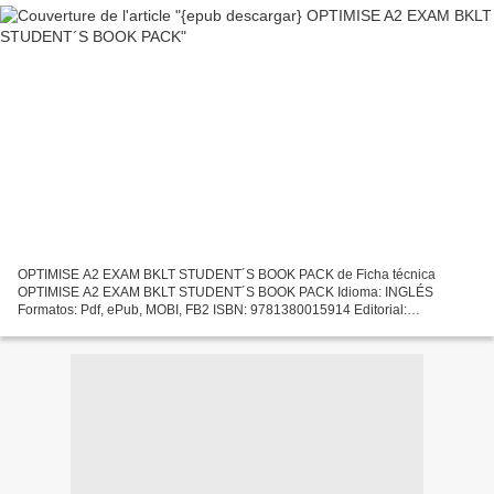
OPTIMISE A2 EXAM BKLT STUDENT´S BOOK PACK de Ficha técnica
OPTIMISE A2 EXAM BKLT STUDENT´S BOOK PACK Idioma: INGLÉS
Formatos: Pdf, ePub, MOBI, FB2 ISBN: 9781380015914 Editorial:
MACMILLAN CHILDRENS BOOKS Año de edición: 2017 Descargar eBook
gratis E book...