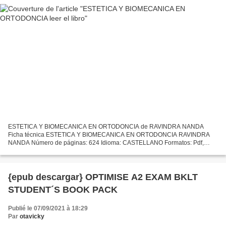
ESTETICA Y BIOMECANICA EN ORTODONCIA de RAVINDRA NANDA
Ficha técnica ESTETICA Y BIOMECANICA EN ORTODONCIA RAVINDRA
NANDA Número de páginas: 624 Idioma: CASTELLANO Formatos: Pdf,
ePub, MOBI, FB2 ISBN: 9789588950297 Editorial: AMOLCA Año de edición:
2016...
{epub descargar} OPTIMISE A2 EXAM BKLT
STUDENT´S BOOK PACK
Publié le 07/09/2021 à 18:29
Par
otavicky