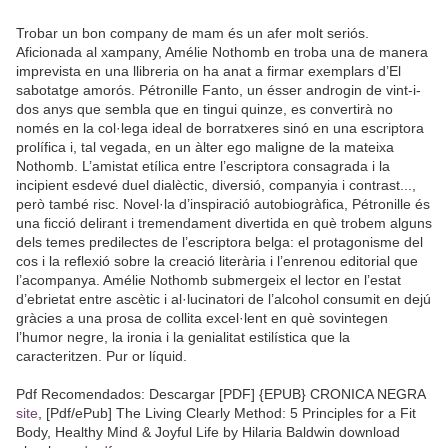
Trobar un bon company de mam és un afer molt seriós.
Aficionada al xampany, Amélie Nothomb en troba una de manera
imprevista en una llibreria on ha anat a firmar exemplars d’El
sabotatge amorós. Pétronille Fanto, un ésser androgin de vint-i-
dos anys que sembla que en tingui quinze, es convertirà no
només en la col·lega ideal de borratxeres sinó en una escriptora
prolífica i, tal vegada, en un àlter ego maligne de la mateixa
Nothomb. L’amistat etílica entre l’escriptora consagrada i la
incipient esdevé duel dialèctic, diversió, companyia i contrast...,
però també risc. Novel·la d’inspiració autobiogràfica, Pétronille és
una ficció delirant i tremendament divertida en què trobem alguns
dels temes predilectes de l’escriptora belga: el protagonisme del
cos i la reflexió sobre la creació literària i l’enrenou editorial que
l’acompanya. Amélie Nothomb submergeix el lector en l’estat
d’ebrietat entre ascètic i al·lucinatori de l’alcohol consumit en dejú
gràcies a una prosa de collita excel·lent en què sovintegen
l’humor negre, la ironia i la genialitat estilística que la
caracteritzen. Pur or líquid.
Pdf Recomendados: Descargar [PDF] {EPUB} CRONICA NEGRA
site
, [Pdf/ePub] The Living Clearly Method: 5 Principles for a Fit
Body, Healthy Mind & Joyful Life by Hilaria Baldwin download