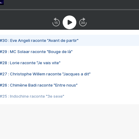
#30 : Eve Angeli raconte "Avant de partir"
#29 : MC Solaar raconte "Bouge de là"
28 : Lorie raconte "Je vais vite"
#27 : Christophe Willem raconte "Jacques a dit"
#26 : Chimène Badi raconte "Entre nous"
#25 : Indochine raconte "3e sexe"
#24 : Zaho raconte "C'est chelou"
#23 : Patrick Bruel raconte "Au café des délices"
#22 : Kyo raconte "Le chemin"