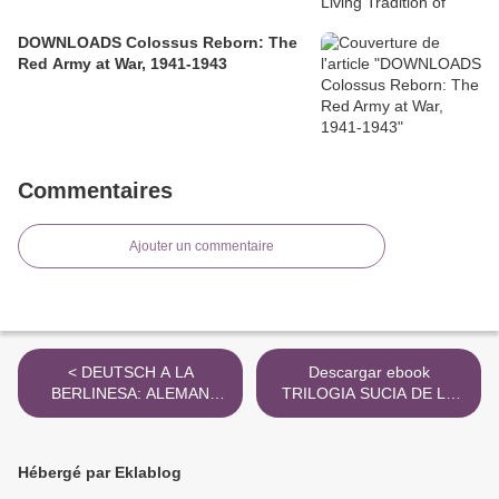
DOWNLOADS Colossus Reborn: The
Red Army at War, 1941-1943
Commentaires
Ajouter un commentaire
< DEUTSCH A LA
Descargar ebook
BERLINESA: ALEMAN
TRILOGIA SUCIA DE LA
PARA
HABANA | Descarga Libros
HISPANOHABLANTES.
Gratis (PDF - EPUB) >
NIVELES A1, A2 Y B1 leer
Hébergé par Eklablog
epub gratis