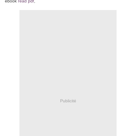
ebook
read pdf
,
Publicité