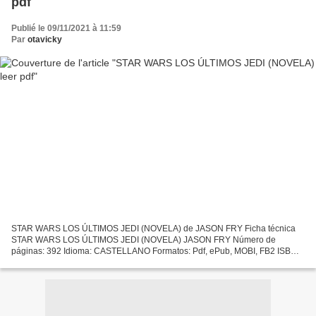
pdf
Publié le 09/11/2021 à 11:59
Par
otavicky
STAR WARS LOS ÚLTIMOS JEDI (NOVELA) de JASON FRY Ficha técnica
STAR WARS LOS ÚLTIMOS JEDI (NOVELA) JASON FRY Número de
páginas: 392 Idioma: CASTELLANO Formatos: Pdf, ePub, MOBI, FB2 ISBN:
9788491737971 Editorial: PLANETA DE AGOSTINI Año de edición: 2019...