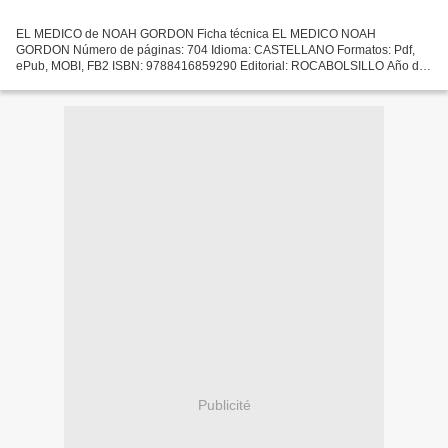
EL MEDICO de NOAH GORDON Ficha técnica EL MEDICO NOAH
GORDON Número de páginas: 704 Idioma: CASTELLANO Formatos: Pdf,
ePub, MOBI, FB2 ISBN: 9788416859290 Editorial: ROCABOLSILLO Año de
edición: 2018 Descargar eBook gratis Descarga gratuita de Ebook for...
Publicité