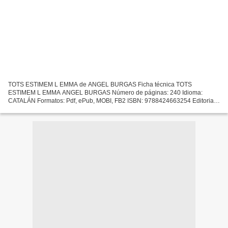
TOTS ESTIMEM L EMMA de ANGEL BURGAS Ficha técnica TOTS
ESTIMEM L EMMA ANGEL BURGAS Número de páginas: 240 Idioma:
CATALÁN Formatos: Pdf, ePub, MOBI, FB2 ISBN: 9788424663254 Editorial:
S.A. EDITORIAL LA GALERA Año de edición: 2018 Descargar eBook
gratis...