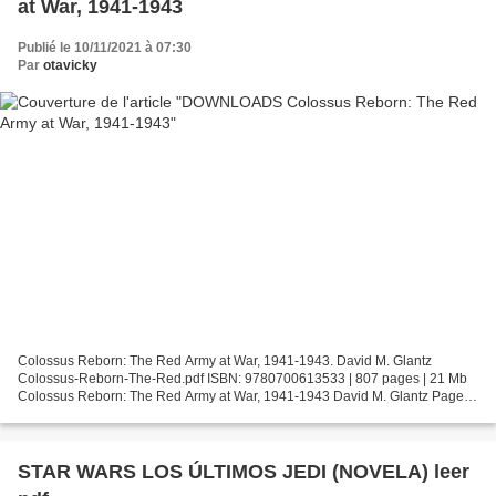
at War, 1941-1943
Publié le 10/11/2021 à 07:30
Par
otavicky
Colossus Reborn: The Red Army at War, 1941-1943. David M. Glantz
Colossus-Reborn-The-Red.pdf ISBN: 9780700613533 | 807 pages | 21 Mb
Colossus Reborn: The Red Army at War, 1941-1943 David M. Glantz Page:
807 Format: pdf, ePub, fb2, mobi ISBN: 9780700613533...
STAR WARS LOS ÚLTIMOS JEDI (NOVELA) leer