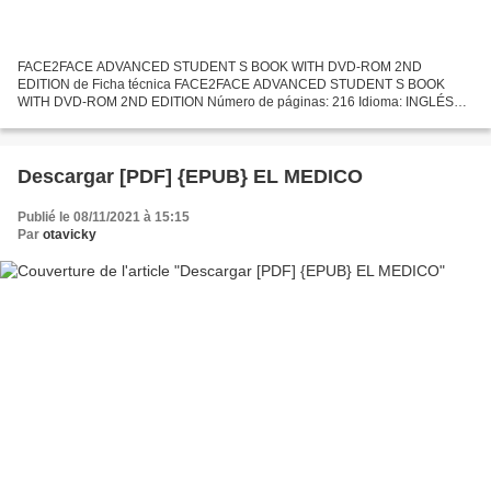
FACE2FACE ADVANCED STUDENT S BOOK WITH DVD-ROM 2ND
EDITION de Ficha técnica FACE2FACE ADVANCED STUDENT S BOOK
WITH DVD-ROM 2ND EDITION Número de páginas: 216 Idioma: INGLÉS
Formatos: Pdf, ePub, MOBI, FB2 ISBN: 9788490364161 Editorial:
CAMBRIDGE UNIVERSITY...
Descargar [PDF] {EPUB} EL MEDICO
Publié le 08/11/2021 à 15:15
Par
otavicky