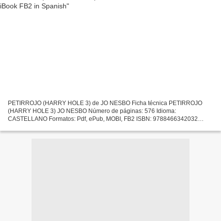
PETIRROJO (HARRY HOLE 3) de JO NESBO Ficha técnica PETIRROJO
(HARRY HOLE 3) JO NESBO Número de páginas: 576 Idioma:
CASTELLANO Formatos: Pdf, ePub, MOBI, FB2 ISBN: 9788466342032
Editorial: DEBOLSILLO (PUNTO DE LECTURA) Año de edición: 2017
Descargar eBook...