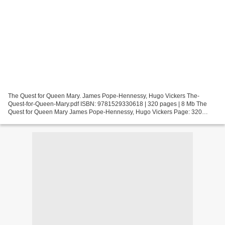
The Quest for Queen Mary. James Pope-Hennessy, Hugo Vickers The-
Quest-for-Queen-Mary.pdf ISBN: 9781529330618 | 320 pages | 8 Mb The
Quest for Queen Mary James Pope-Hennessy, Hugo Vickers Page: 320
Format: pdf, ePub, fb2, mobi ISBN: 9781529330618 Publisher:...