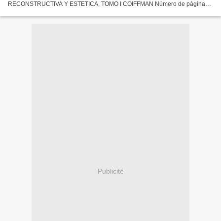
RECONSTRUCTIVA Y ESTETICA, TOMO I COIFFMAN Número de páginas:
418 Idioma: CASTELLANO Formatos: Pdf, ePub, MOBI, FB2 ISBN:
9789588871639 Editorial:...
Publicité