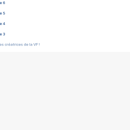
e 6
e 5
e 4
e 3
s créatrices de la VF !
e 2
e 1
e Mektoub My Love arrive enfin ! Rencontre avec Shaïn Boumedine et Sal
i : après Toni en famille
elle réalise le bouleversant Dites lui que je l'aime
ais ! Rencontre autour de Vie privée de Rebecca Zlotowski
 de Marguerite, Grave... Rencontre avec Ella Rumpf
 Les Rêveurs, un film intime sur la santé mentale