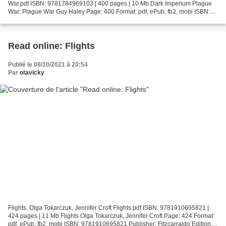
War.pdf ISBN: 9781784969103 | 400 pages | 10 Mb Dark Imperium Plague
War: Plague War Guy Haley Page: 400 Format: pdf, ePub, fb2, mobi ISBN:
9781784969103 Publisher: Games Workshop Download...
Read online: Flights
Publié le 08/10/2021 à 20:54
Par
otavicky
Flights. Olga Tokarczuk, Jennifer Croft Flights.pdf ISBN: 9781910695821 |
424 pages | 11 Mb Flights Olga Tokarczuk, Jennifer Croft Page: 424 Format:
pdf, ePub, fb2, mobi ISBN: 9781910695821 Publisher: Fitzcarraldo Editions