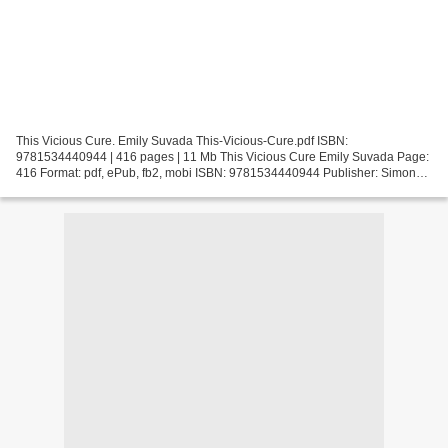
This Vicious Cure. Emily Suvada This-Vicious-Cure.pdf ISBN:
9781534440944 | 416 pages | 11 Mb This Vicious Cure Emily Suvada Page:
416 Format: pdf, ePub, fb2, mobi ISBN: 9781534440944 Publisher: Simon
Pulse Download This Vicious Cure Free mp3 audiobook...