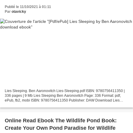
Publié le 11/10/2021 à 01:11
Par
otavicky
Lies Sleeping. Ben Aaronovitch Lies-Sleeping.pdf ISBN: 9780756411350 |
336 pages | 9 Mb Lies Sleeping Ben Aaronovitch Page: 336 Format: pdf,
ePub, fb2, mobi ISBN: 9780756411350 Publisher: DAW Download Lies
Sleeping Free books online to download for ipad...
Online Read Ebook The Wildlife Pond Book:
Create Your Own Pond Paradise for Wildlife