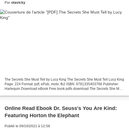
Par
otavicky
The Secrets She Must Tell by Lucy King The Secrets She Must Tell Lucy King
Page: 224 Format: pdf, ePub, mobi, fb2 ISBN: 9781335403766 Publisher:
Harlequin Download eBook Free book pdfs download The Secrets She Must
Tell FB2 English version 9781335403766...
Online Read Ebook Dr. Seuss's You Are Kind:
Featuring Horton the Elephant
Publié le 09/10/2021 à 12:58