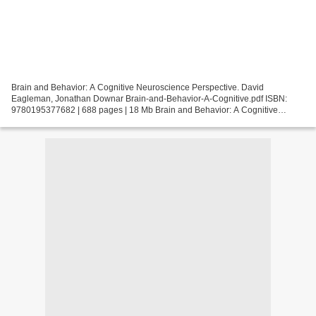
Brain and Behavior: A Cognitive Neuroscience Perspective. David
Eagleman, Jonathan Downar Brain-and-Behavior-A-Cognitive.pdf ISBN:
9780195377682 | 688 pages | 18 Mb Brain and Behavior: A Cognitive
Neuroscience Perspective David Eagleman, Jonathan Downar...