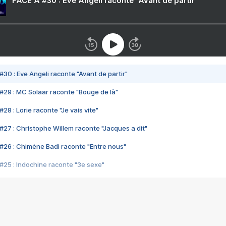
FACE A #30 : Eve Angeli raconte "Avant de partir"
#30 : Eve Angeli raconte "Avant de partir"
#29 : MC Solaar raconte "Bouge de là"
28 : Lorie raconte "Je vais vite"
#27 : Christophe Willem raconte "Jacques a dit"
#26 : Chimène Badi raconte "Entre nous"
#25 : Indochine raconte "3e sexe"
#24 : Zaho raconte "C'est chelou"
#23 : Patrick Bruel raconte "Au café des délices"
#22 : Kyo raconte "Le chemin"