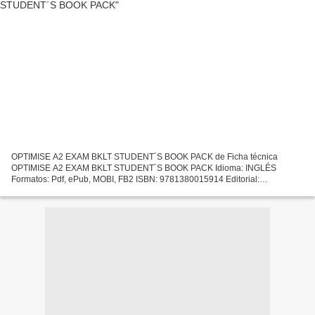
OPTIMISE A2 EXAM BKLT STUDENT´S BOOK PACK de Ficha técnica
OPTIMISE A2 EXAM BKLT STUDENT´S BOOK PACK Idioma: INGLÉS
Formatos: Pdf, ePub, MOBI, FB2 ISBN: 9781380015914 Editorial:
MACMILLAN CHILDRENS BOOKS Año de edición: 2017 Descargar eBook
gratis E book...