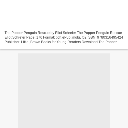
The Popper Penguin Rescue by Eliot Schrefer The Popper Penguin Rescue
Eliot Schrefer Page: 176 Format: pdf, ePub, mobi, fb2 ISBN: 9780316495424
Publisher: Little, Brown Books for Young Readers Download The Popper
Penguin Rescue Free books to download...