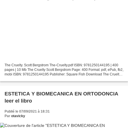
The Cruelty. Scott Bergstrom The-Cruelty.pdf ISBN: 9781250144195 | 400
pages | 10 Mb The Cruelty Scott Bergstrom Page: 400 Format: pdf, ePub, fb2,
mobi ISBN: 9781250144195 Publisher: Square Fish Download The Cruelty
Download a free audiobook for ipod...
ESTETICA Y BIOMECANICA EN ORTODONCIA
leer el libro
Publié le 07/09/2021 à 18:31
Par
otavicky