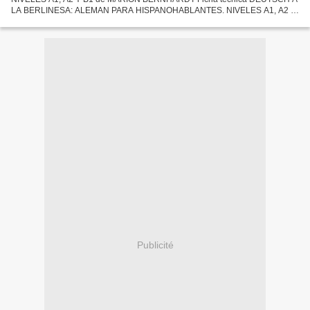
LA BERLINESA: ALEMAN PARA HISPANOHABLANTES. NIVELES A1, A2 Y
B1 MARION BERNHARDT Número de páginas: 300 Idioma: CASTELLANO
Formatos:...
Publicité