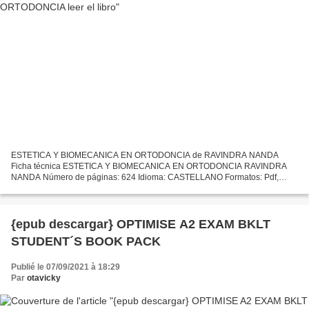
ESTETICA Y BIOMECANICA EN ORTODONCIA de RAVINDRA NANDA
Ficha técnica ESTETICA Y BIOMECANICA EN ORTODONCIA RAVINDRA
NANDA Número de páginas: 624 Idioma: CASTELLANO Formatos: Pdf,
ePub, MOBI, FB2 ISBN: 9789588950297 Editorial: AMOLCA Año de edición:
2016...
{epub descargar} OPTIMISE A2 EXAM BKLT
STUDENT´S BOOK PACK
Publié le 07/09/2021 à 18:29
Par
otavicky