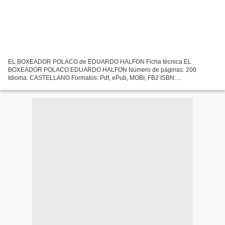
EL BOXEADOR POLACO de EDUARDO HALFON Ficha técnica EL
BOXEADOR POLACO EDUARDO HALFON Número de páginas: 200
Idioma: CASTELLANO Formatos: Pdf, ePub, MOBI, FB2 ISBN:
9788417007959 Editorial: LIBROS DEL ASTEROIDE Año de edición: 2019
Descargar eBook gratis...