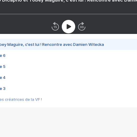
bey Maguire, c'est lui ! Rencontre avec Damien Witecka
e 6
e 5
e 4
e 3
s créatrices de la VF !
e 2
e 1
e Mektoub My Love arrive enfin ! Rencontre avec Shaïn Boumedine et Sal