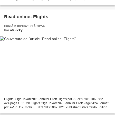
9781784969103 Publisher: Games Workshop Download...
Read online: Flights
Publié le 08/10/2021 à 20:54
Par
otavicky
Flights. Olga Tokarczuk, Jennifer Croft Flights.pdf ISBN: 9781910695821 |
424 pages | 11 Mb Flights Olga Tokarczuk, Jennifer Croft Page: 424 Format:
pdf, ePub, fb2, mobi ISBN: 9781910695821 Publisher: Fitzcarraldo Editions
Download Flights Free download...