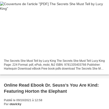
The Secrets She Must Tell by Lucy King The Secrets She Must Tell Lucy King
Page: 224 Format: pdf, ePub, mobi, fb2 ISBN: 9781335403766 Publisher:
Harlequin Download eBook Free book pdfs download The Secrets She Must
Tell FB2 English version 9781335403766...
Online Read Ebook Dr. Seuss's You Are Kind:
Featuring Horton the Elephant
Publié le 09/10/2021 à 12:58
Par
otavicky