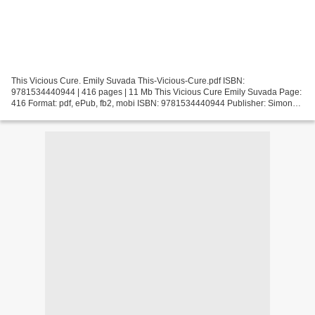
This Vicious Cure. Emily Suvada This-Vicious-Cure.pdf ISBN:
9781534440944 | 416 pages | 11 Mb This Vicious Cure Emily Suvada Page:
416 Format: pdf, ePub, fb2, mobi ISBN: 9781534440944 Publisher: Simon
Pulse Download This Vicious Cure Free mp3 audiobook...