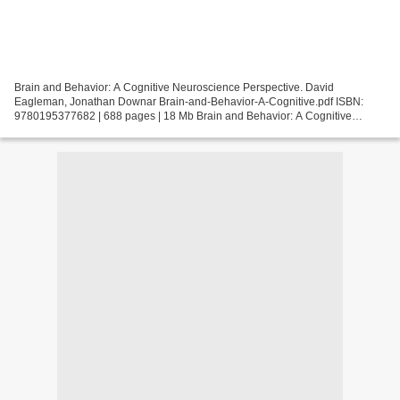
Brain and Behavior: A Cognitive Neuroscience Perspective. David
Eagleman, Jonathan Downar Brain-and-Behavior-A-Cognitive.pdf ISBN:
9780195377682 | 688 pages | 18 Mb Brain and Behavior: A Cognitive
Neuroscience Perspective David Eagleman, Jonathan Downar...