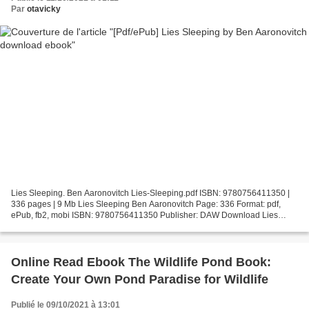
Par
otavicky
Lies Sleeping. Ben Aaronovitch Lies-Sleeping.pdf ISBN: 9780756411350 |
336 pages | 9 Mb Lies Sleeping Ben Aaronovitch Page: 336 Format: pdf,
ePub, fb2, mobi ISBN: 9780756411350 Publisher: DAW Download Lies
Sleeping Free books online to download for ipad...
Online Read Ebook The Wildlife Pond Book:
Create Your Own Pond Paradise for Wildlife
Publié le 09/10/2021 à 13:01