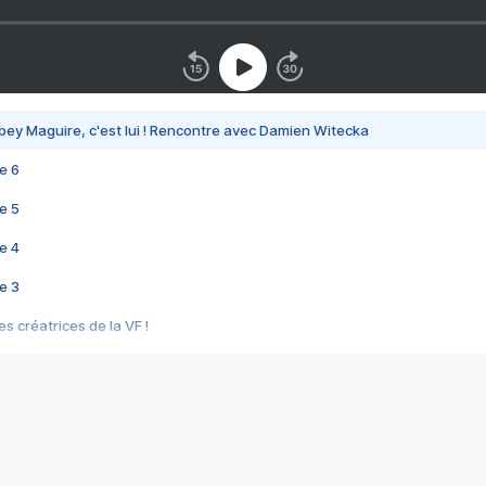
bey Maguire, c'est lui ! Rencontre avec Damien Witecka
e 6
e 5
e 4
e 3
s créatrices de la VF !
e 2
e 1
e Mektoub My Love arrive enfin ! Rencontre avec Shaïn Boumedine et Sal
i : après Toni en famille