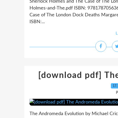
Sherlock Holmes and The Case of The Lo
Holmes-and-The.pdf ISBN: 9781787056367
Case of The London Dock Deaths Margaret
ISBN:...
L
[download pdf] Th
17.
P
The Andromeda Evolution by Michael Cric