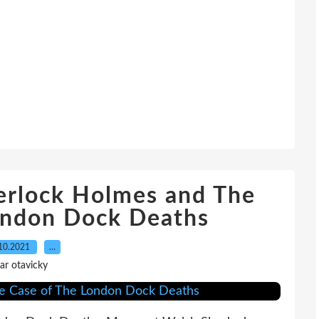
erlock Holmes and The
ondon Dock Deaths
10.2021
…
ar otavicky