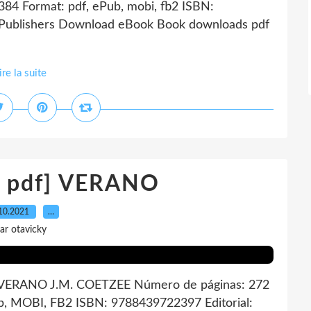
384 Format: pdf, ePub, mobi, fb2 ISBN:
 Publishers Download eBook Book downloads pdf
ire la suite
r pdf] VERANO
10.2021
…
ar otavicky
 VERANO J.M. COETZEE Número de páginas: 272
, MOBI, FB2 ISBN: 9788439722397 Editorial: