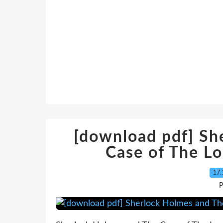
[download pdf] Sh
Case of The L
17.
P