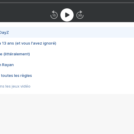
 DayZ
 a 13 ans (et vous l'avez ignoré)
e (littéralement)
im Rayan
 toutes les règles
s les jeux vidéo
us choquant de Rockstar ? - Le scandale BULLY
e plus moche de Steam
du RÊVE tourne au CAUCHEMAR
pendant 8 heures