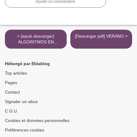
Ajouter un commentaire
< {epub descargar}
[Descargar pdf] VERANO >
ALGORITMOS EN
INFECTOLOGIA
PEDIATRICA
AMBULATORIA:
Hébergé par Eklablog
DIAGNOSTICO Y
TRATAMIENTO
Top articles
Pages
Contact
Signaler un abus
C.G.U.
Cookies et données personnelles
Préférences cookies