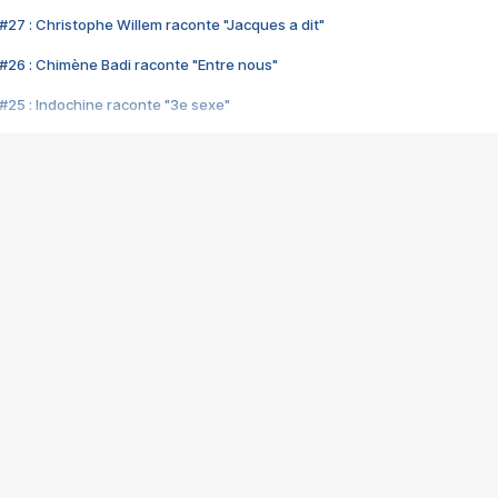
#27 : Christophe Willem raconte "Jacques a dit"
#26 : Chimène Badi raconte "Entre nous"
#25 : Indochine raconte "3e sexe"
#24 : Zaho raconte "C'est chelou"
#23 : Patrick Bruel raconte "Au café des délices"
#22 : Kyo raconte "Le chemin"
#21 : Nolwenn Leroy raconte "Cassé"
#20 : Patrick Hernandez raconte "Born to be alive"
#19 : Lorie raconte "Près de moi"
#18 : Michael Jones raconte "A nos actes manqués" (avec Jean-Jacque
#17 : Khaled raconte "Aïcha"
#16 : Corneille raconte "Parce qu'on vient de loin"