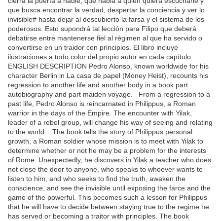
cierra la puerta a nadie, que habla a quien quiera escucharle y
que busca encontrar la verdad, despertar la conciencia y ver lo
invisible# hasta dejar al descubierto la farsa y el sistema de los
poderosos. Esto supondrá tal lección para Filipo que deberá
debatirse entre mantenerse fiel al régimen al que ha servido o
convertirse en un traidor con principios. El libro incluye
ilustraciones a todo color del propio autor en cada capítulo.
ENGLISH DESCRIPTION Pedro Alonso, known worldwide for his
character Berlin in La casa de papel (Money Heist), recounts his
regression to another life and another body in a book part
autobiography and part maiden voyage. From a regression to a
past life, Pedro Alonso is reincarnated in Philippus, a Roman
warrior in the days of the Empire. The encounter with Yilak,
leader of a rebel group, will change his way of seeing and relating
to the world. The book tells the story of Philippus personal
growth, a Roman soldier whose mission is to meet with Yilak to
determine whether or not he may be a problem for the interests
of Rome. Unexpectedly, he discovers in Yilak a teacher who does
not close the door to anyone, who speaks to whoever wants to
listen to him, and who seeks to find the truth, awaken the
conscience, and see the invisible until exposing the farce and the
game of the powerful. This becomes such a lesson for Philippus
that he will have to decide between staying true to the regime he
has served or becoming a traitor with principles. The book