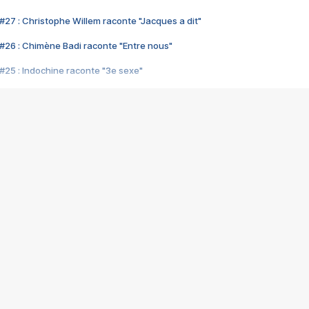
#27 : Christophe Willem raconte "Jacques a dit"
#26 : Chimène Badi raconte "Entre nous"
#25 : Indochine raconte "3e sexe"
#24 : Zaho raconte "C'est chelou"
#23 : Patrick Bruel raconte "Au café des délices"
#22 : Kyo raconte "Le chemin"
#21 : Nolwenn Leroy raconte "Cassé"
#20 : Patrick Hernandez raconte "Born to be alive"
#19 : Lorie raconte "Près de moi"
#18 : Michael Jones raconte "A nos actes manqués" (avec Jean-Jacque
#17 : Khaled raconte "Aïcha"
#16 : Corneille raconte "Parce qu'on vient de loin"