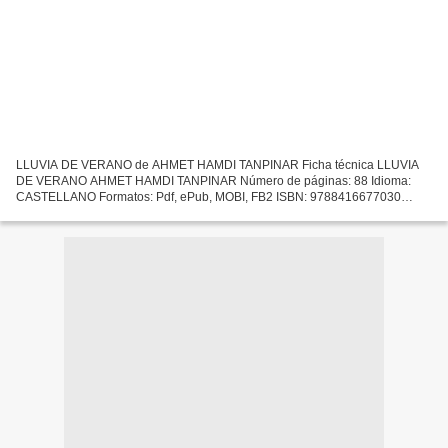
LLUVIA DE VERANO de AHMET HAMDI TANPINAR Ficha técnica LLUVIA
DE VERANO AHMET HAMDI TANPINAR Número de páginas: 88 Idioma:
CASTELLANO Formatos: Pdf, ePub, MOBI, FB2 ISBN: 9788416677030
Editorial: SEXTO PISO Año de edición: 2016 Descargar eBook gratis...