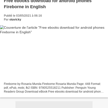
Free ebooks download for android phones
Fireborne in English
Publié le 03/05/2021 à 06:16
Par
otavicky
Fireborne by Rosaria Munda Fireborne Rosaria Munda Page: 448 Format:
pdf, ePub, mobi, fb2 ISBN: 9780525518211 Publisher: Penguin Young
Readers Group Download eBook Free ebooks download for android phones
Fireborne in English "Fireborne is everything I...