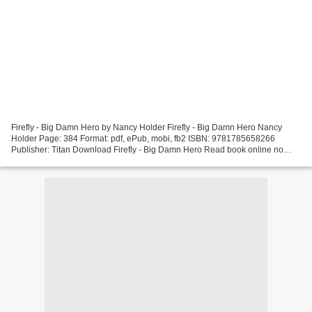
Firefly - Big Damn Hero by Nancy Holder Firefly - Big Damn Hero Nancy
Holder Page: 384 Format: pdf, ePub, mobi, fb2 ISBN: 9781785658266
Publisher: Titan Download Firefly - Big Damn Hero Read book online no
download Firefly - Big Damn Hero PDB 9781785658266...