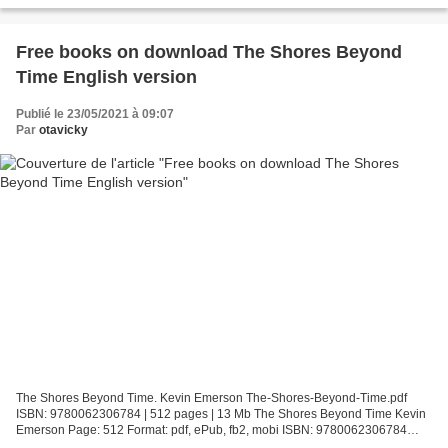
Horse Comics Download The Art of Splatoon 2 Good...
Free books on download The Shores Beyond
Time English version
Publié le 23/05/2021 à 09:07
Par
otavicky
The Shores Beyond Time. Kevin Emerson The-Shores-Beyond-Time.pdf
ISBN: 9780062306784 | 512 pages | 13 Mb The Shores Beyond Time Kevin
Emerson Page: 512 Format: pdf, ePub, fb2, mobi ISBN: 9780062306784
Publisher: HarperCollins US Download The Shores Beyond...