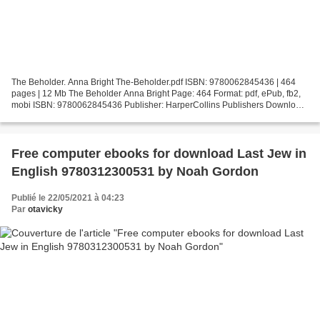
The Beholder. Anna Bright The-Beholder.pdf ISBN: 9780062845436 | 464
pages | 12 Mb The Beholder Anna Bright Page: 464 Format: pdf, ePub, fb2,
mobi ISBN: 9780062845436 Publisher: HarperCollins Publishers Download
The Beholder Free ipod audiobook downloads...
Free computer ebooks for download Last Jew in
English 9780312300531 by Noah Gordon
Publié le 22/05/2021 à 04:23
Par
otavicky