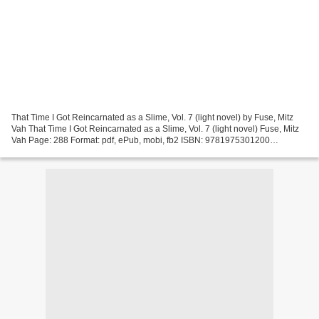
That Time I Got Reincarnated as a Slime, Vol. 7 (light novel) by Fuse, Mitz
Vah That Time I Got Reincarnated as a Slime, Vol. 7 (light novel) Fuse, Mitz
Vah Page: 288 Format: pdf, ePub, mobi, fb2 ISBN: 9781975301200
Publisher: Yen Press Download eBook...