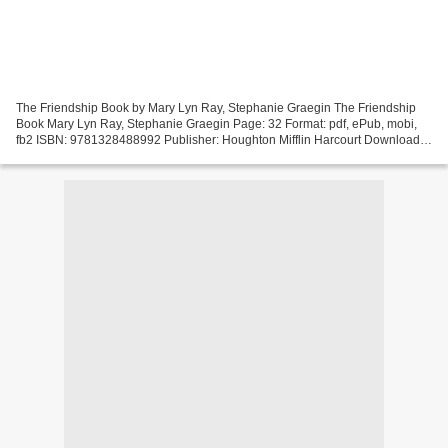
The Friendship Book by Mary Lyn Ray, Stephanie Graegin The Friendship
Book Mary Lyn Ray, Stephanie Graegin Page: 32 Format: pdf, ePub, mobi,
fb2 ISBN: 9781328488992 Publisher: Houghton Mifflin Harcourt Download
The Friendship Book Free text ebooks download...