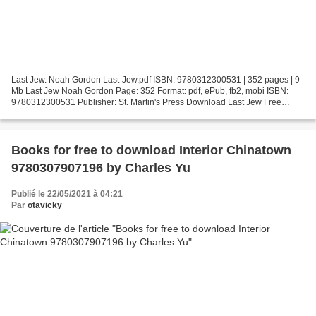
Last Jew. Noah Gordon Last-Jew.pdf ISBN: 9780312300531 | 352 pages | 9
Mb Last Jew Noah Gordon Page: 352 Format: pdf, ePub, fb2, mobi ISBN:
9780312300531 Publisher: St. Martin's Press Download Last Jew Free
computer ebooks for download Last Jew in English...
Books for free to download Interior Chinatown
9780307907196 by Charles Yu
Publié le 22/05/2021 à 04:21
Par
otavicky