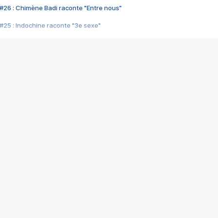
#26 : Chimène Badi raconte "Entre nous"
#25 : Indochine raconte "3e sexe"
#24 : Zaho raconte "C'est chelou"
#23 : Patrick Bruel raconte "Au café des délices"
#22 : Kyo raconte "Le chemin"
#21 : Nolwenn Leroy raconte "Cassé"
#20 : Patrick Hernandez raconte "Born to be alive"
#19 : Lorie raconte "Près de moi"
#18 : Michael Jones raconte "A nos actes manqués" (avec Jean-Jacque
#17 : Khaled raconte "Aïcha"
#16 : Corneille raconte "Parce qu'on vient de loin"
#15 : Indochine raconte "L'aventurier"