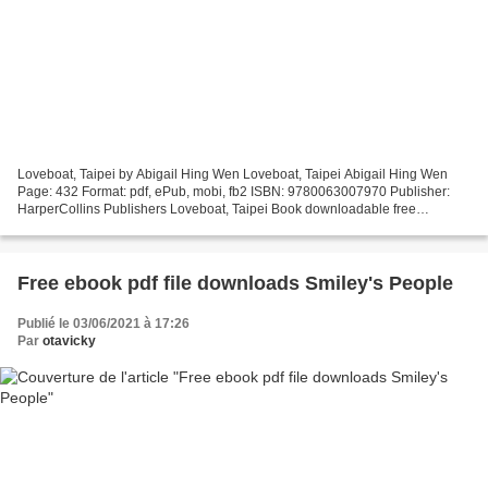
Loveboat, Taipei by Abigail Hing Wen Loveboat, Taipei Abigail Hing Wen
Page: 432 Format: pdf, ePub, mobi, fb2 ISBN: 9780063007970 Publisher:
HarperCollins Publishers Loveboat, Taipei Book downloadable free
Loveboat, Taipei 9780063007970 by Abigail Hing...
Free ebook pdf file downloads Smiley's People
Publié le 03/06/2021 à 17:26
Par
otavicky