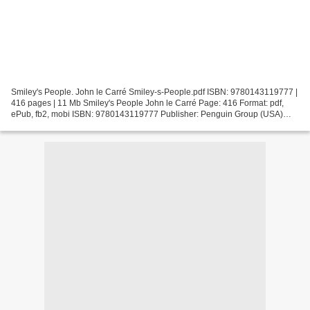
Smiley's People. John le Carré Smiley-s-People.pdf ISBN: 9780143119777 |
416 pages | 11 Mb Smiley's People John le Carré Page: 416 Format: pdf,
ePub, fb2, mobi ISBN: 9780143119777 Publisher: Penguin Group (USA)
Incorporated Download Smiley's People Free...