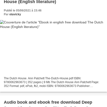
House (English literature)
Publié le 05/06/2021 à 15:46
Par
otavicky
The Dutch House. Ann Patchett The-Dutch-House.pdf ISBN:
9780062963673 | 352 pages | 9 Mb The Dutch House Ann Patchett Page:
352 Format: pdf, ePub, fb2, mobi ISBN: 9780062963673 Publisher:
HarperCollins Publishers Download The Dutch House Ebook in english...
Audio book and ebook free download Deep