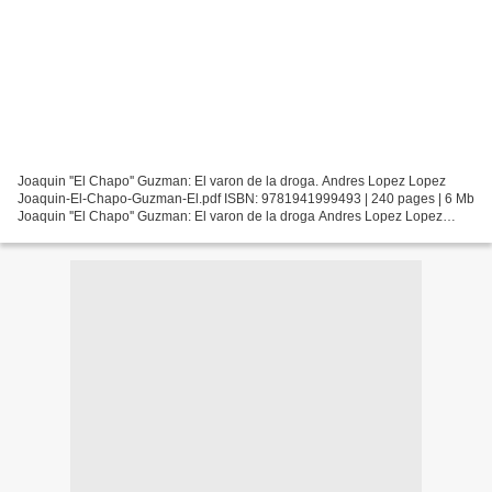
Joaquin ''El Chapo'' Guzman: El varon de la droga. Andres Lopez Lopez
Joaquin-El-Chapo-Guzman-El.pdf ISBN: 9781941999493 | 240 pages | 6 Mb
Joaquin ''El Chapo'' Guzman: El varon de la droga Andres Lopez Lopez
Page: 240 Format: pdf, ePub, fb2, mobi ISBN:...