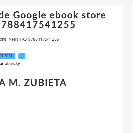
 de Google ebook store
9788417541255
tore INFINITAS 9788417541255
04.2021
…
ar otavicky
EA M. ZUBIETA