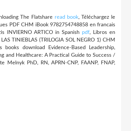
loading The Flatshare
read book
, Téléchargez le
erdues PDF CHM iBook 9782754748858 en francais
ratis INVIERNO ARTICO in Spanish
pdf
, Libros en
 DE LAS TINIEBLAS (TRILOGIA SOL NEGRO 1) CHM
ics books download Evidence-Based Leadership,
ng and Healthcare: A Practical Guide to Success /
adette Melnyk PhD, RN, APRN-CNP, FAANP, FNAP,