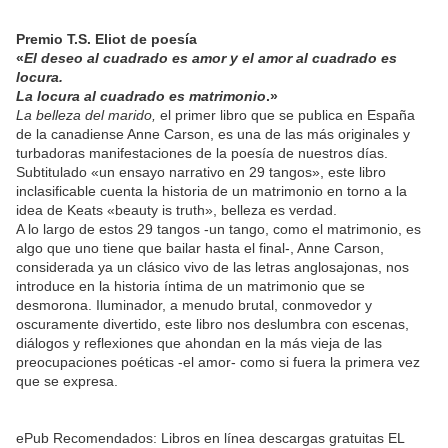
Premio T.S. Eliot de poesía
«
El deseo al cuadrado es amor y el amor al cuadrado es
locura.
La locura al cuadrado es matrimonio
.»
La belleza del marido,
el primer libro que se publica en España
de la canadiense Anne Carson, es una de las más originales y
turbadoras manifestaciones de la poesía de nuestros días.
Subtitulado «un ensayo narrativo en 29 tangos», este libro
inclasificable cuenta la historia de un matrimonio en torno a la
idea de Keats «beauty is truth», belleza es verdad.
A lo largo de estos 29 tangos -un tango, como el matrimonio, es
algo que uno tiene que bailar hasta el final-, Anne Carson,
considerada ya un clásico vivo de las letras anglosajonas, nos
introduce en la historia íntima de un matrimonio que se
desmorona. Iluminador, a menudo brutal, conmovedor y
oscuramente divertido, este libro nos deslumbra con escenas,
diálogos y reflexiones que ahondan en la más vieja de las
preocupaciones poéticas -el amor- como si fuera la primera vez
que se expresa.
ePub Recomendados: Libros en línea descargas gratuitas EL