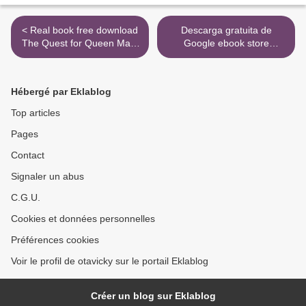
< Real book free download
Descarga gratuita de
The Quest for Queen Mary
Google ebook store
English version by James
INFINITAS 9788417541255
Pope-Hennessy, Hugo
>
Vickers
Hébergé par Eklablog
Top articles
Pages
Contact
Signaler un abus
C.G.U.
Cookies et données personnelles
Préférences cookies
Voir le profil de otavicky sur le portail Eklablog
Créer un blog sur Eklablog