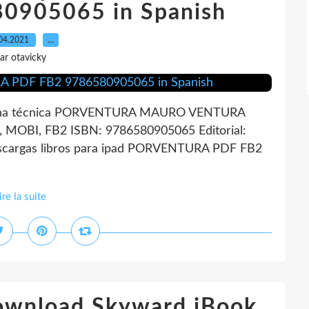
0905065 in Spanish
04.2021
…
ar otavicky
a técnica PORVENTURA MAURO VENTURA
 MOBI, FB2 ISBN: 9786580905065 Editorial:
scargas libros para ipad PORVENTURA PDF FB2
ire la suite
download Skyward iBook