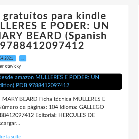
gratuitos para kindle
LLERES E PODER: UN
ARY BEARD (Spanish
B 9788412097412
04.2021
…
ar otavicky
MARY BEARD Ficha técnica MULLERES E
ero de páginas: 104 Idioma: GALLEGO
788412097412 Editorial: HERCULES DE
argar...
ire la suite