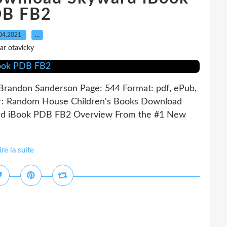
B FB2
04.2021
…
ar otavicky
randon Sanderson Page: 544 Format: pdf, ePub,
r: Random House Children's Books Download
rd iBook PDB FB2 Overview From the #1 New
ire la suite