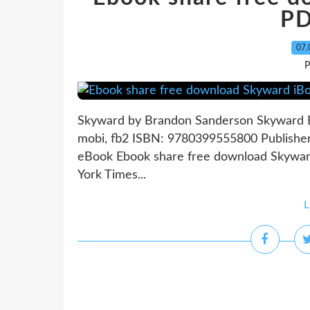
PD
07.
P
Skyward by Brandon Sanderson Skyward B
mobi, fb2 ISBN: 9780399555800 Publishe
eBook Ebook share free download Skywa
York Times...
L