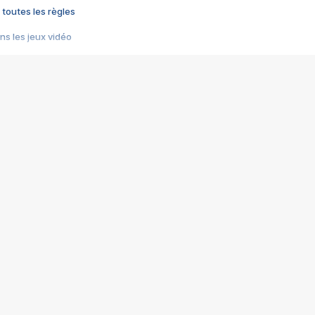
 toutes les règles
s les jeux vidéo
us choquant de Rockstar ? - Le scandale BULLY
e plus moche de Steam
du RÊVE tourne au CAUCHEMAR
pendant 8 heures
it… à tort
umiliés par un jeu vidéo
ire - Final Fantasy 8
ti un empire - Age of Empires
story DOFUS
tard, il crée l'un des pires jeux de tous les temps, MindsEye.