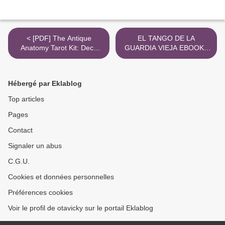
< [PDF] The Antique
EL TANGO DE LA
Anatomy Tarot Kit: Deck
GUARDIA VIEJA EBOOK |
and Guidebook for the
ARTURO PEREZ-
Modern Reader download
REVERTE | Descargar libro
PDF EPUB >
Hébergé par Eklablog
Top articles
Pages
Contact
Signaler un abus
C.G.U.
Cookies et données personnelles
Préférences cookies
Voir le profil de otavicky sur le portail Eklablog