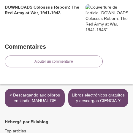
DOWNLOADS Colossus Reborn: The
Red Army at War, 1941-1943
Commentaires
Ajouter un commentaire
< Descargando audiolibros
Libros electrónicos gratuitos
en kindle MANUAL DE
y descargas CIENCIA Y
TECNICA ECOGRAFICA de
DESARROLLO DE LA
J. ORDOÑEZ GIL en
HIPERTROFIA MUSCULAR
español 9788490220108
de BRAD SCHOENFELD
Hébergé par Eklablog
iBook 9788416676415 >
Top articles