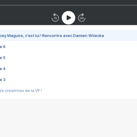
bey Maguire, c'est lui ! Rencontre avec Damien Witecka
e 6
e 5
e 4
e 3
s créatrices de la VF !
e 2
e 1
e Mektoub My Love arrive enfin ! Rencontre avec Shaïn Boumedine et Sal
i : après Toni en famille