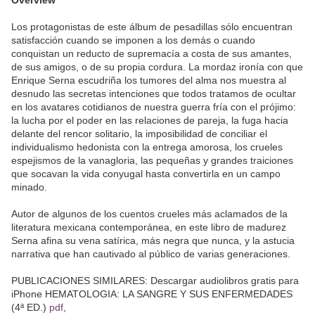
Overview
Los protagonistas de este álbum de pesadillas sólo encuentran
satisfacción cuando se imponen a los demás o cuando
conquistan un reducto de supremacía a costa de sus amantes,
de sus amigos, o de su propia cordura. La mordaz ironía con que
Enrique Serna escudriña los tumores del alma nos muestra al
desnudo las secretas intenciones que todos tratamos de ocultar
en los avatares cotidianos de nuestra guerra fría con el prójimo:
la lucha por el poder en las relaciones de pareja, la fuga hacia
delante del rencor solitario, la imposibilidad de conciliar el
individualismo hedonista con la entrega amorosa, los crueles
espejismos de la vanagloria, las pequeñas y grandes traiciones
que socavan la vida conyugal hasta convertirla en un campo
minado.
Autor de algunos de los cuentos crueles más aclamados de la
literatura mexicana contemporánea, en este libro de madurez
Serna afina su vena satírica, más negra que nunca, y la astucia
narrativa que han cautivado al público de varias generaciones.
PUBLICACIONES SIMILARES: Descargar audiolibros gratis para
iPhone HEMATOLOGIA: LA SANGRE Y SUS ENFERMEDADES
(4ª ED.)
pdf
,