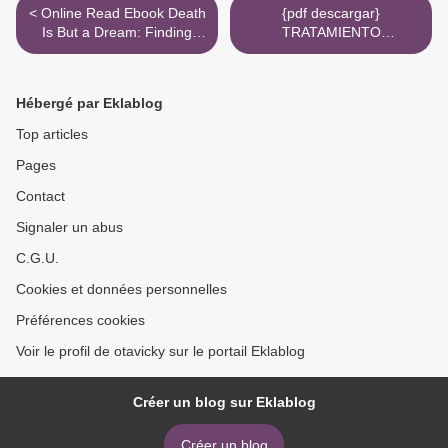
< Online Read Ebook Death
{pdf descargar}
Is But a Dream: Finding
TRATAMIENTO
Hope and Meaning in End
OSTEOPATICO DE LAS
of Life Dreams
ALGIAS LUMBOPELVICAS
(4ª ED.) >
Hébergé par Eklablog
Top articles
Pages
Contact
Signaler un abus
C.G.U.
Cookies et données personnelles
Préférences cookies
Voir le profil de otavicky sur le portail Eklablog
Créer un blog sur Eklablog
Créer un blog