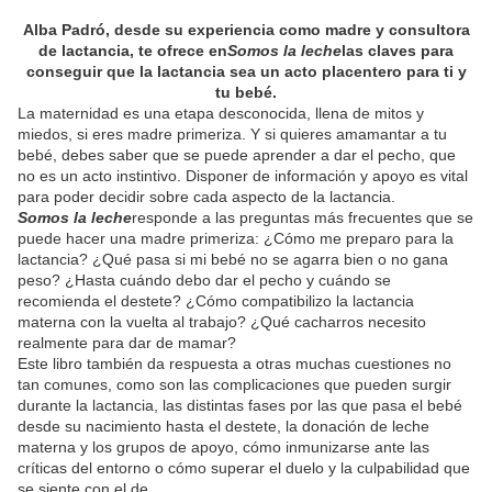
Alba Padró, desde su experiencia como madre y consultora
de lactancia, te ofrece en
Somos la leche
las claves para
conseguir que la lactancia sea un acto placentero para ti y
tu bebé.
La maternidad es una etapa desconocida, llena de mitos y
miedos, si eres madre primeriza. Y si quieres amamantar a tu
bebé, debes saber que se puede aprender a dar el pecho, que
no es un acto instintivo. Disponer de información y apoyo es vital
para poder decidir sobre cada aspecto de la lactancia.
Somos la leche
responde a las preguntas más frecuentes que se
puede hacer una madre primeriza: ¿Cómo me preparo para la
lactancia? ¿Qué pasa si mi bebé no se agarra bien o no gana
peso? ¿Hasta cuándo debo dar el pecho y cuándo se
recomienda el destete? ¿Cómo compatibilizo la lactancia
materna con la vuelta al trabajo? ¿Qué cacharros necesito
realmente para dar de mamar?
Este libro también da respuesta a otras muchas cuestiones no
tan comunes, como son las complicaciones que pueden surgir
durante la lactancia, las distintas fases por las que pasa el bebé
desde su nacimiento hasta el destete, la donación de leche
materna y los grupos de apoyo, cómo inmunizarse ante las
críticas del entorno o cómo superar el duelo y la culpabilidad que
se siente con el de...