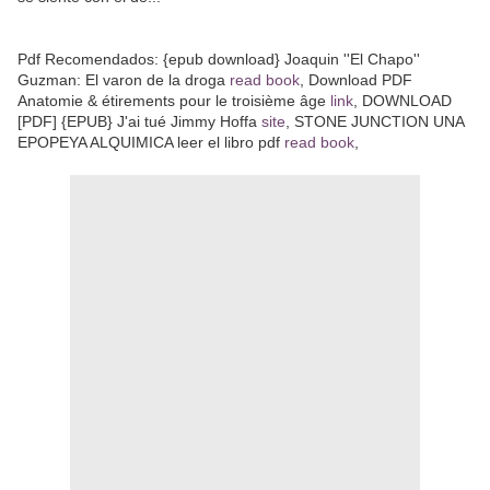
Pdf Recomendados: {epub download} Joaquin ''El Chapo''
Guzman: El varon de la droga
read book
, Download PDF
Anatomie & étirements pour le troisième âge
link
, DOWNLOAD
[PDF] {EPUB} J'ai tué Jimmy Hoffa
site
, STONE JUNCTION UNA
EPOPEYA ALQUIMICA leer el libro pdf
read book
,