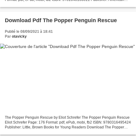
Medical Association Download eBook Free french...
Download Pdf The Popper Penguin Rescue
Publié le 08/09/2021 à 18:41
Par
otavicky
The Popper Penguin Rescue by Eliot Schrefer The Popper Penguin Rescue
Eliot Schrefer Page: 176 Format: pdf, ePub, mobi, fb2 ISBN: 9780316495424
Publisher: Little, Brown Books for Young Readers Download The Popper
Penguin Rescue Free books to download...