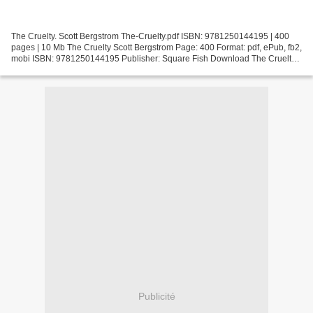
The Cruelty. Scott Bergstrom The-Cruelty.pdf ISBN: 9781250144195 | 400
pages | 10 Mb The Cruelty Scott Bergstrom Page: 400 Format: pdf, ePub, fb2,
mobi ISBN: 9781250144195 Publisher: Square Fish Download The Cruelty
Download a free audiobook for ipod...
Publicité