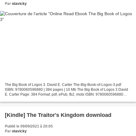
Par
otavicky
The Big Book of Logos 3. David E. Carter The-Big-Book-of-Logos-3.pdf
ISBN: 9780060596880 | 384 pages | 10 Mb The Big Book of Logos 3 David
E. Carter Page: 384 Format: pdf, ePub, fb2, mobi ISBN: 9780060596880
Publisher: HarperCollins Publishers Download...
[Kindle] The Traitor's Kingdom download
Publié le 09/09/2021 à 20:05
Par
otavicky