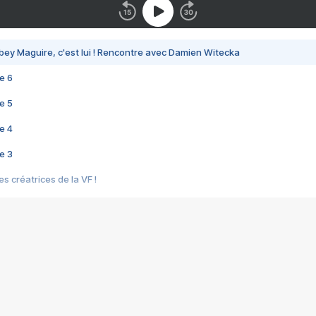
bey Maguire, c'est lui ! Rencontre avec Damien Witecka
e 6
e 5
e 4
e 3
s créatrices de la VF !
e 2
e 1
e Mektoub My Love arrive enfin ! Rencontre avec Shaïn Boumedine et Sal
i : après Toni en famille
elle réalise le bouleversant Dites lui que je l'aime