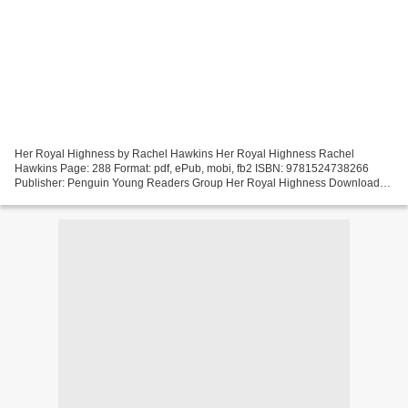
Her Royal Highness by Rachel Hawkins Her Royal Highness Rachel
Hawkins Page: 288 Format: pdf, ePub, mobi, fb2 ISBN: 9781524738266
Publisher: Penguin Young Readers Group Her Royal Highness Download
free textbook ebooks Her Royal Highness 9781524738266...