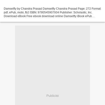
Damselfly by Chandra Prasad Damselfly Chandra Prasad Page: 272 Format:
pdf, ePub, mobi, fb2 ISBN: 9780545907934 Publisher: Scholastic, Inc.
Download eBook Free ebook download online Damselfly iBook ePub
9780545907934 Overview Damselfly by Chandra Prasad...
Publicité