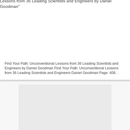
Find Your Path: Unconventional Lessons from 36 Leading Scientists and
Engineers by Daniel Goodman Find Your Path: Unconventional Lessons
from 36 Leading Scientists and Engineers Daniel Goodman Page: 408
Format: pdf, ePub, mobi, fb2 ISBN: 9780262537544...