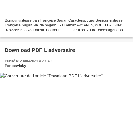
Bonjour tristesse pan Françoise Sagan Caractéristiques Bonjour tristesse
Françoise Sagan Nb. de pages: 153 Format: Pdf, ePub, MOBI, FB2 ISBN:
9782266192248 Editeur: Pocket Date de parution: 2008 Télécharger eBook
gratuit Téléchargement ebook kostenlos...
Download PDF L'adversaire
Publié le 23/06/2021 à 23:49
Par
otavicky