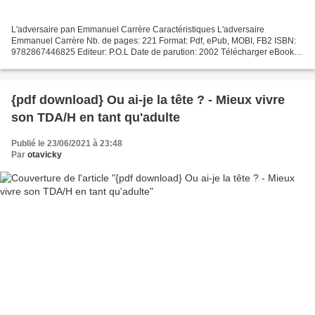
L'adversaire pan Emmanuel Carrère Caractéristiques L'adversaire
Emmanuel Carrère Nb. de pages: 221 Format: Pdf, ePub, MOBI, FB2 ISBN:
9782867446825 Editeur: P.O.L Date de parution: 2002 Télécharger eBook
gratuit Livres audio à télécharger gratuitement...
{pdf download} Ou ai-je la tête ? - Mieux vivre
son TDA/H en tant qu'adulte
Publié le 23/06/2021 à 23:48
Par
otavicky