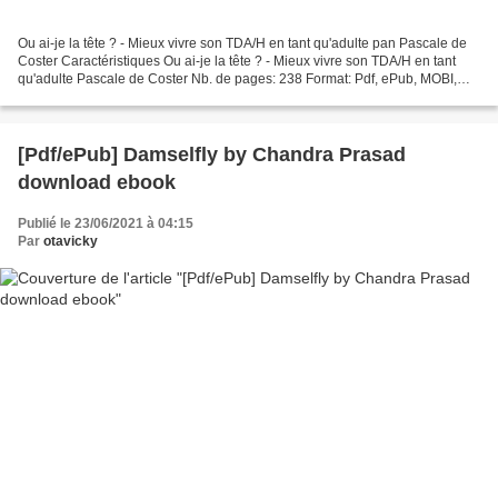
Ou ai-je la tête ? - Mieux vivre son TDA/H en tant qu'adulte pan Pascale de
Coster Caractéristiques Ou ai-je la tête ? - Mieux vivre son TDA/H en tant
qu'adulte Pascale de Coster Nb. de pages: 238 Format: Pdf, ePub, MOBI,
FB2 ISBN: 9782804707804 Editeur:...
[Pdf/ePub] Damselfly by Chandra Prasad
download ebook
Publié le 23/06/2021 à 04:15
Par
otavicky