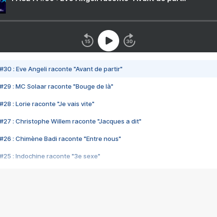
#30 : Eve Angeli raconte "Avant de partir"
#29 : MC Solaar raconte "Bouge de là"
28 : Lorie raconte "Je vais vite"
#27 : Christophe Willem raconte "Jacques a dit"
#26 : Chimène Badi raconte "Entre nous"
#25 : Indochine raconte "3e sexe"
#24 : Zaho raconte "C'est chelou"
#23 : Patrick Bruel raconte "Au café des délices"
#22 : Kyo raconte "Le chemin"