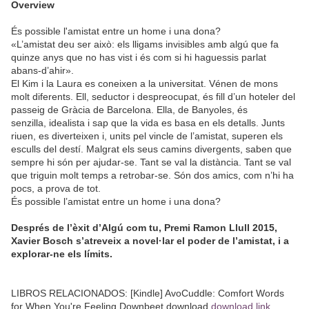
Overview
És possible l'amistat entre un home i una dona?
«L’amistat deu ser això: els lligams invisibles amb algú que fa
quinze anys que no has vist i és com si hi haguessis parlat
abans-d’ahir».
El Kim i la Laura es coneixen a la universitat. Vénen de mons
molt diferents. Ell, seductor i despreocupat, és fill d’un hoteler del
passeig de Gràcia de Barcelona. Ella, de Banyoles, és
senzilla, idealista i sap que la vida es basa en els detalls. Junts
riuen, es diverteixen i, units pel vincle de l’amistat, superen els
esculls del destí. Malgrat els seus camins divergents, saben que
sempre hi són per ajudar-se. Tant se val la distància. Tant se val
que triguin molt temps a retrobar-se. Són dos amics, com n’hi ha
pocs, a prova de tot.
És possible l’amistat entre un home i una dona?
Després de l’èxit d’Algú com tu, Premi Ramon Llull 2015,
Xavier Bosch s’atreveix a novel·lar el poder de l’amistat, i a
explorar-ne els límits.
LIBROS RELACIONADOS: [Kindle] AvoCuddle: Comfort Words
for When You're Feeling Downbeet download
download link
,