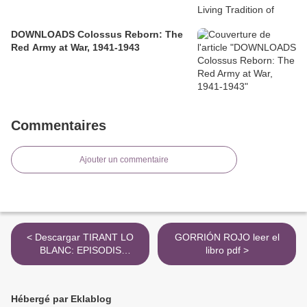
DOWNLOADS Colossus Reborn: The
Red Army at War, 1941-1943
Commentaires
Ajouter un commentaire
< Descargar TIRANT LO
GORRIÓN ROJO leer el
BLANC: EPISODIS
libro pdf >
AMOROSOS (CATALAN)
(TEXT ORIGINAL) JOANOT
MARTORELL Gratis -
Hébergé par Eklablog
EPUB, PDF y MOBI