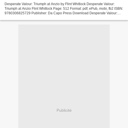
Desperate Valour: Triumph at Anzio by Flint Whitlock Desperate Valour:
Triumph at Anzio Flint Whitlock Page: 512 Format: pdf, ePub, mobi, fb2 ISBN:
9780306825729 Publisher: Da Capo Press Download Desperate Valour:
Triumph at Anzio Epub download book Desperate...
Publicité