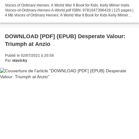
Voices of Ordinary Heroes: A World War II Book for Kids. Kelly Milner Halls
Voices-of-Ordinary-Heroes-A-World.pdf ISBN: 9781647396428 | 125 pages |
4 Mb Voices of Ordinary Heroes: A World War II Book for Kids Kelly Milner
Halls Page: 125 Format: pdf,...
DOWNLOAD [PDF] {EPUB} Desperate Valour:
Triumph at Anzio
Publié le 02/07/2021 à 20:56
Par
otavicky