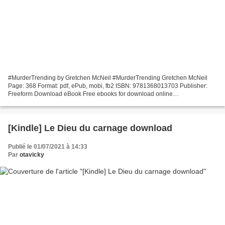
#MurderTrending by Gretchen McNeil #MurderTrending Gretchen McNeil
Page: 368 Format: pdf, ePub, mobi, fb2 ISBN: 9781368013703 Publisher:
Freeform Download eBook Free ebooks for download online
#MurderTrending by Gretchen McNeil English version 9781368013703...
[Kindle] Le Dieu du carnage download
Publié le 01/07/2021 à 14:33
Par
otavicky