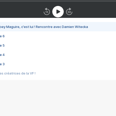
bey Maguire, c'est lui ! Rencontre avec Damien Witecka
e 6
e 5
e 4
e 3
s créatrices de la VF !
e 2
e 1
e Mektoub My Love arrive enfin ! Rencontre avec Shaïn Boumedine et Sal
i : après Toni en famille