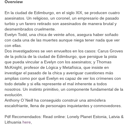
Overview
En la ciudad de Edimburgo, en el siglo XIX, se producen cuatro
asesinatos. Un religioso, un coronel, un empresario de pasado
turbio y un farero retirado son asesinados de manera brutal y
desmembrados cruelmente.
Evelyn Todd, una chica de veinte años, asegura haber soñado
con cada una de las muertes aunque niega tener nada que ver
con ellas.
Dos investigadores se ven envueltos en los casos: Carus Groves
de la policía de la ciudad de Edimburgo, que persigue la pista
que pueda vincular a Evelyn con los asesinatos; y Thomas
McKnight, profesor de Lógica y Metafísica, que insiste en
investigar el pasado de la chica y averiguar cuestiones más
amplias como por qué Evelyn es capaz de ver los crímenes con
todo detalle y si ella represente el mal inherente a todos
nosotros. Un instinto primitivo, un componente fundamental de la
evolución.
Anthony O`Neill ha conseguido construir una atmósfera
escalofriante, llena de personajes inquietantes y conmovedores.
Pdf Recomendados: Read online: Lonely Planet Estonia, Latvia &
Lithuania
here
,