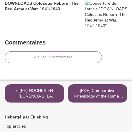
DOWNLOADS Colossus Reborn: The
Red Army at War, 1941-1943
Commentaires
Ajouter un commentaire
< (PE) NOCHES EN
[PDF] Comparative
FLORENCIA 2: LA
Kinesiology of the Human
ALONDRA EBOOK |
Body: Normal and
SYLVAIN REYNARD |
Pathological Conditions by
Descargar libro PDF EPUB
Salih Angin, Ibrahim Simsek
Hébergé par Eklablog
>
Top articles