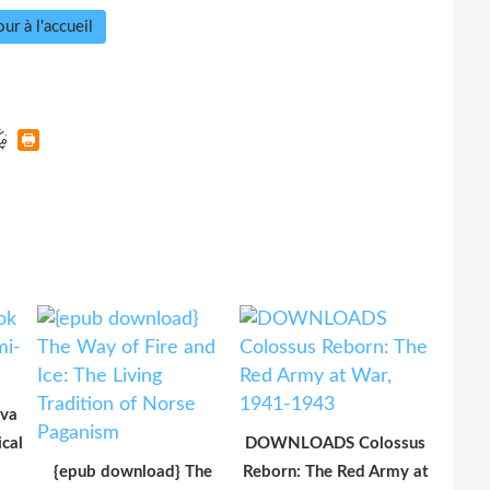
ur à l'accueil
Eva
cal
DOWNLOADS Colossus
{epub download} The
Reborn: The Red Army at