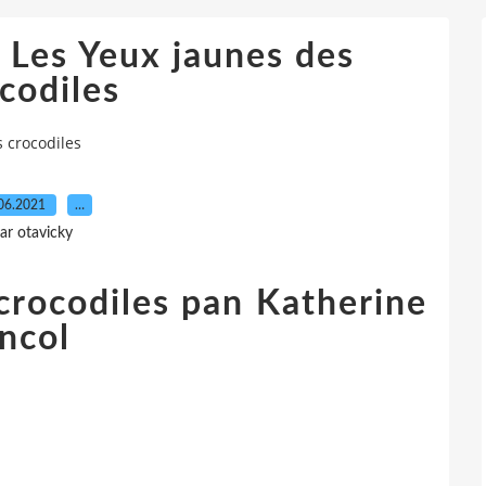
 Les Yeux jaunes des
codiles
 crocodiles
06.2021
…
ar otavicky
crocodiles pan Katherine
ncol