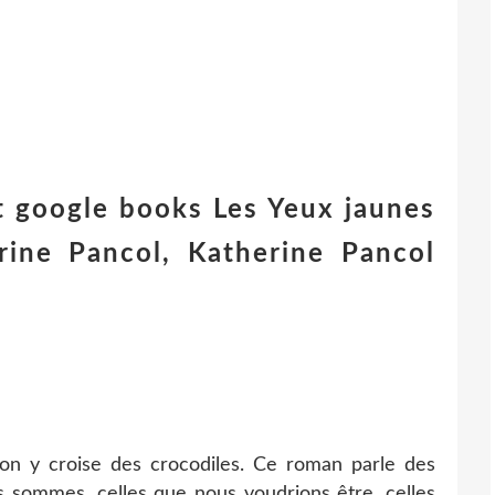
t google books Les Yeux jaunes
rine Pancol, Katherine Pancol
on y croise des crocodiles. Ce roman parle des
sommes, celles que nous voudrions être, celles