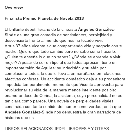
Overview
Finalista Premio Planeta de Novela 2013
El brillante debut literario de la cineasta
Ángeles González-
Sinde
es una gran comedia de sentimientos, perplejidad y
desconcierto frente al mundo que nos ha tocado vivir.
A sus 37 años Vicente sigue compartiendo vida y negocio con su
madre. Quiere que todo cambie pero no sabe cómo hacerlo.
¿Quién te enseña lo que no sabes? ¿Dónde se aprende a vivir
mejor? A pesar de ser un tipo al que todos aprecian, tiene un
importante talón de Aquiles: su indecisión y su afán por
complacer a todos, lo que le lleva a enmarañarse en relaciones
afectivas confusas. Un accidente doméstico deja a su progenitora
impedida temporalmente, momento que Vicente aprovecha para
revolucionar su vida de la manera menos inteligente posible:
enamorándose de Corina, la asistenta, cuya personalidad no es
tan clara como parece. Una novela de perplejidades vitales
construida con tanto sentido del humor como verdad, en la que
Ángeles González-Sinde
nos demuestra la gran narradora de
historias que es.
LIBROS RELACIONADOS: [PDF] LIBROPESIA Y OTRAS