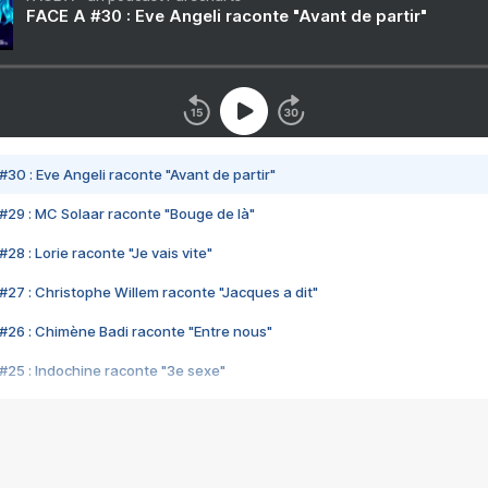
FACE A #30 : Eve Angeli raconte "Avant de partir"
#30 : Eve Angeli raconte "Avant de partir"
#29 : MC Solaar raconte "Bouge de là"
28 : Lorie raconte "Je vais vite"
#27 : Christophe Willem raconte "Jacques a dit"
#26 : Chimène Badi raconte "Entre nous"
#25 : Indochine raconte "3e sexe"
#24 : Zaho raconte "C'est chelou"
#23 : Patrick Bruel raconte "Au café des délices"